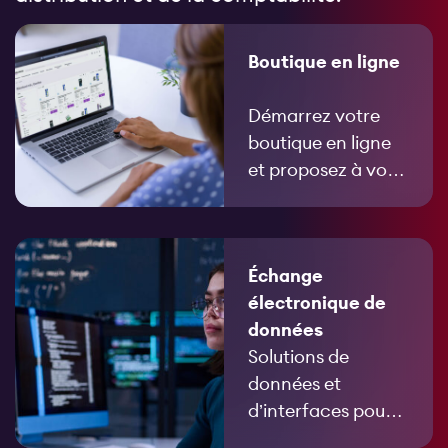
Boutique en ligne
Démarrez votre
boutique en ligne
et proposez à vos
clients plus de 60
000 articles aux
meilleures
Échange
conditions.
électronique de
données
Solutions de
données et
d’interfaces pour
simplifier votre