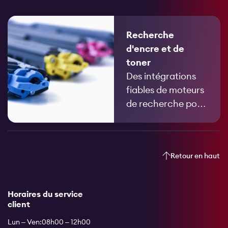
processus de
commande et
Recherche
l’échange de
d'encre et de
données d’articles
toner
et de listes de prix.
Des intégrations
fiables de moteurs
de recherche pour
votre boutique, qui
s’adaptent
automatiquement
Retour en haut
et actualisent en
permanence les
recommandations.
Horaires du service
client
Lun – Ven:
08h00 – 12h00