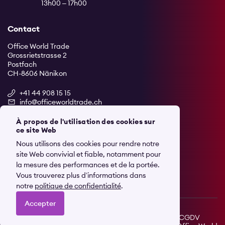
13h00 – 17h00
Contact
Office World Trade
Grossrietstrasse 2
Postfach
CH-8606 Nänikon
+41 44 908 15 15
info@officeworldtrade.ch
À propos de l'utilisation des cookies sur
Social Media
ce site Web
Nous utilisons des cookies pour rendre notre
site Web convivial et fiable, notamment pour
la mesure des performances et de la portée.
Vous trouverez plus d’informations dans
notre
politique de confidentialité
.
Accepter
Mentions légales
Protection des données
CGV
CGDV