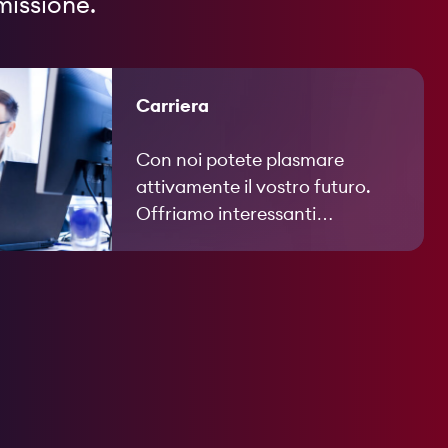
missione.
Carriera
Con noi potete plasmare
attivamente il vostro futuro.
Offriamo interessanti
opportunità di sviluppo e
incoraggiamo il vostro
potenziale individuale.