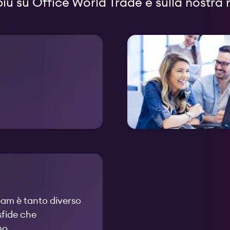
più su Office World Trade e sulla nostra 
team è tanto diverso
sfide che
mo.