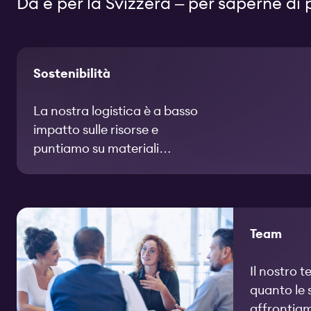
Da e per la Svizzera – per saperne di 
Sostenibilità
La nostra logistica è a basso
impatto sulle risorse e
puntiamo su materiali
riutilizzabili e partner a impatto
climatico neutro.
Team
Il nostro 
quanto le 
affrontia