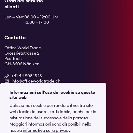
Orari del servizio
clienti
Lun – Ven:
08:00 – 12:00 Uhr
13:00 – 17:00
Contatto
Office World Trade
Grossrietstrasse 2
Postfach
CH-8606 Nänikon
+41 44 908 15 15
info@officeworldtrade.ch
Informazioni sull'uso dei cookie su questo
Social Media
sito web
Utilizziamo i cookie per rendere il nostro sito
web facile da usare e affidabile, anche per la
misurazione del successo e della portata.
Maggiori informazioni sono disponibili nella
nostra
informativa sulla privacy
.